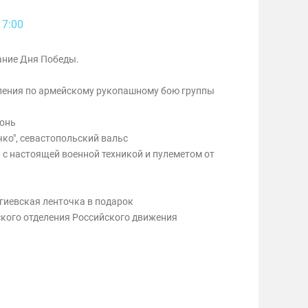
17:00
ание Дня Победы.
ения по армейскому рукопашному бою группы
монь
чко", севастопольский вальс
с настоящей военной техникой и пулеметом от
ргиевская ленточка в подарок
ского отделения Российского движения