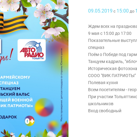
09.05.2019
15:00
с
до
Ждем всех на празднов
9 мая с 15:00 до 17:00
Показательные выступл
спецназ
Поём о Победе под гар
Танцуем кадриль, "ябло
Историческая фотозона 
СООО "ВИК ПАТРИОТЫ"
Полевая кухня
Всем посетителям - гео
При участии Тольяттин
школьников
Вход свободный