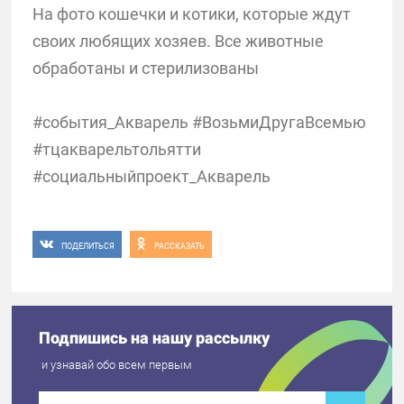
На фото кошечки и котики, которые ждут
своих любящих хозяев. Все животные
обработаны и стерилизованы
#события_Акварель #ВозьмиДругаВсемью
#тцакварельтольятти
#социальныйпроект_Акварель
ПОДЕЛИТЬСЯ
РАССКАЗАТЬ
Подпишись на нашу рассылку
и узнавай обо всем первым