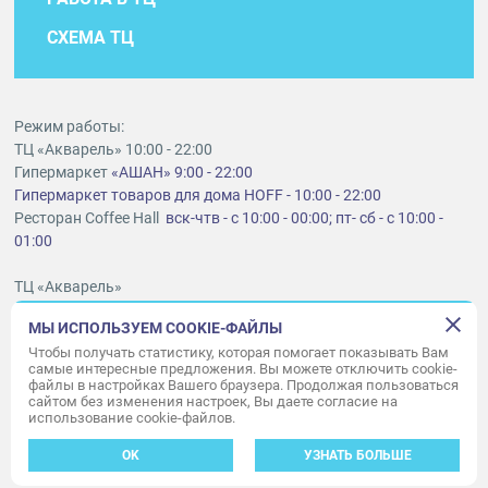
СХЕМА ТЦ
Режим работы:
ТЦ «Акварель» 10:00 - 22:00
Гипермаркет
«АШАН» 9:00 - 22:00
Гипермаркет товаров для дома HOFF - 10:00 - 22:00
Ресторан Coffee Hall
вск-чтв - с 10:00 - 00:00; пт- сб - с 10:00 -
01:00
ТЦ «Акварель»
г. Тольятти, шоссе Южное, 6
МЫ ИСПОЛЬЗУЕМ COOKIE-ФАЙЛЫ
t
lt@aquarelle-centre.ru
Чтобы получать статистику, которая помогает показывать Вам
самые интересные предложения. Вы можете отключить cookie-
ООО «Акварель»
файлы в настройках Вашего браузера. Продолжая пользоваться
сайтом без изменения настроек, Вы даете согласие на
© «Акварель» 2010–2026. Все права защищены.
использование cookie-файлов.
Дизайн концепция сайта —
Адаптивный дизайн и программирование —
34
ВЕБ
OK
УЗНАТЬ БОЛЬШЕ