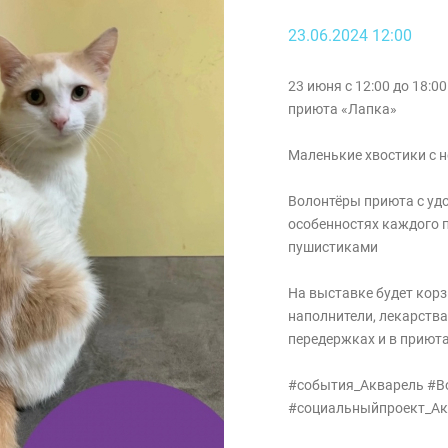
23.06.2024 12:00
23 июня с 12:00 до 18:
приюта «Лапка»
Маленькие хвостики с н
Волонтёры приюта с удо
особенностях каждого п
пушистиками
На выставке будет корз
наполнители, лекарства
передержках и в приюта
#события_Акварель #В
#социальныйпроект_Ак