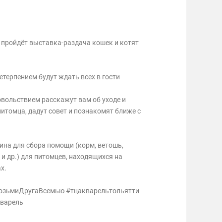
00 пройдёт выставка-раздача кошек и котят
етерпением будут ждать всех в гости
вольствием расскажут вам об уходе и
итомца, дадут совет и познакомят ближе с
ина для сбора помощи (корм, ветошь,
 и др.) для питомцев, находящихся на
х.
озьмиДругаВсемью #тцакварельтольятти
варель