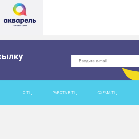
сылку
О ТЦ
РАБОТА В ТЦ
СХЕМА ТЦ