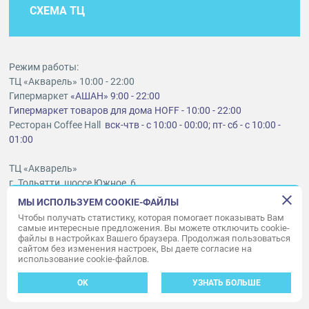
СХЕМА ТЦ
Режим работы:
ТЦ «Акварель» 10:00 - 22:00
Гипермаркет
«АШАН» 9:00 - 22:00
Гипермаркет товаров для дома HOFF - 10:00 - 22:00
Ресторан Coffee Hall
вск-чтв - с 10:00 - 00:00; пт- сб - с 10:00 -
01:00
ТЦ «Акварель»
г. Тольятти, шоссе Южное, 6
t
lt@aquarelle-centre.ru
МЫ ИСПОЛЬЗУЕМ COOKIE-ФАЙЛЫ
Чтобы получать статистику, которая помогает показывать Вам
ООО «Акварель»
самые интересные предложения. Вы можете отключить cookie-
файлы в настройках Вашего браузера. Продолжая пользоваться
© «Акварель» 2010–2026. Все права защищены.
сайтом без изменения настроек, Вы даете согласие на
Дизайн концепция сайта —
использование cookie-файлов.
Адаптивный дизайн и программирование —
34
ВЕБ
OK
УЗНАТЬ БОЛЬШЕ