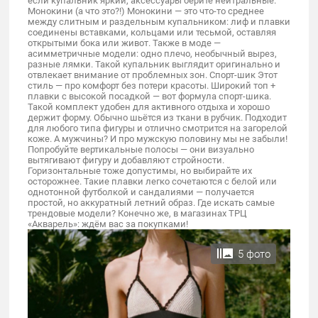
если купальник яркий, аксессуары берите нейтральные.
Монокини (а что это?!) Монокини — это что-то среднее
между слитным и раздельным купальником: лиф и плавки
соединены вставками, кольцами или тесьмой, оставляя
открытыми бока или живот. Также в моде —
асимметричные модели: одно плечо, необычный вырез,
разные лямки. Такой купальник выглядит оригинально и
отвлекает внимание от проблемных зон. Спорт-шик Этот
стиль — про комфорт без потери красоты. Широкий топ +
плавки с высокой посадкой — вот формула спорт-шика.
Такой комплект удобен для активного отдыха и хорошо
держит форму. Обычно шьётся из ткани в рубчик. Подходит
для любого типа фигуры и отлично смотрится на загорелой
коже. А мужчины? И про мужскую половину мы не забыли!
Попробуйте вертикальные полосы — они визуально
вытягивают фигуру и добавляют стройности.
Горизонтальные тоже допустимы, но выбирайте их
осторожнее. Такие плавки легко сочетаются с белой или
однотонной футболкой и сандалиями — получается
простой, но аккуратный летний образ. Где искать самые
трендовые модели? Конечно же, в магазинах ТРЦ
«Акварель»: ждём вас за покупками!
5 фото